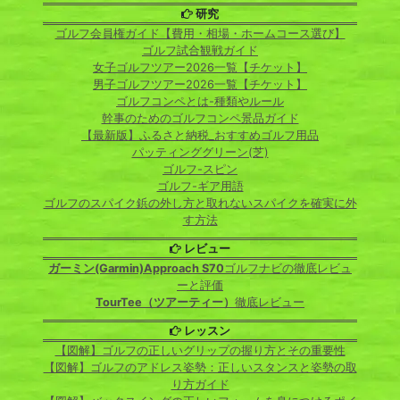
研究
ゴルフ会員権ガイド【費用・相場・ホームコース選び】
ゴルフ試合観戦ガイド
女子ゴルフツアー2026一覧【チケット】
男子ゴルフツアー2026一覧【チケット】
ゴルフコンペとは-種類やルール
幹事のためのゴルフコンペ景品ガイド
【最新版】ふるさと納税_おすすめゴルフ用品
パッティンググリーン(芝)
ゴルフ-スピン
ゴルフ-ギア用語
ゴルフのスパイク鋲の外し方と取れないスパイクを確実に外
す方法
レビュー
ガーミン(Garmin)Approach S70
ゴルフナビの徹底レビュ
ーと評価
TourTee（ツアーティー）
徹底レビュー
レッスン
【図解】ゴルフの正しいグリップの握り方とその重要性
【図解】ゴルフのアドレス姿勢：正しいスタンスと姿勢の取
り方ガイド