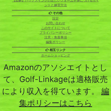
【図解】バックスイングの正しいフォームを身につけるポイ
ントと練習方法
その他
設定
お問い合わせ
このサイトについて
プライバシーポリシー
注意・免責事項
編集ポリシー
相互リンク
ホームショッピング
Amazonのアソシエイトとし
て、Golf-Linkageは適格販売
により収入を得ています。
編
集ポリシーはこちら