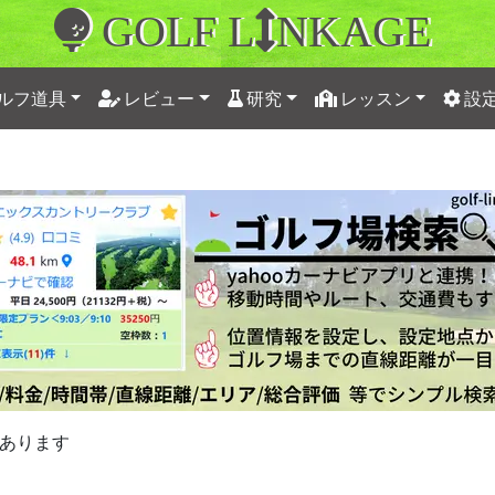
GOLF L
NKAGE
ルフ道具
レビュー
研究
レッスン
設
あります