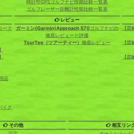
時計型GPSゴルフナビ性能比較一覧表
ゴルフレーザー距離計性能比較一覧表
レビュー
コース
ガーミン(Garmin)Approach S70
ゴルフナビの
【図
徹底レビューと評価
TourTee（ツアーティー）
徹底レビュー
【図
】
】
【図
用品
パイク
その他
相互リン
設定
ホームショッピ