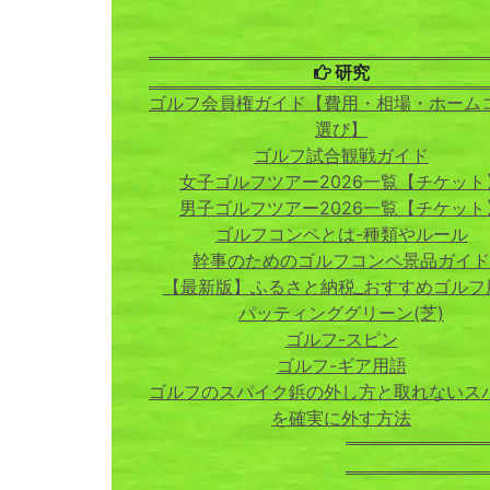
研究
ゴルフ会員権ガイド【費用・相場・ホーム
選び】
ゴルフ試合観戦ガイド
女子ゴルフツアー2026一覧【チケット
男子ゴルフツアー2026一覧【チケット
ゴルフコンペとは-種類やルール
幹事のためのゴルフコンペ景品ガイド
【最新版】ふるさと納税_おすすめゴルフ
パッティンググリーン(芝)
ゴルフ-スピン
ゴルフ-ギア用語
ゴルフのスパイク鋲の外し方と取れないス
を確実に外す方法