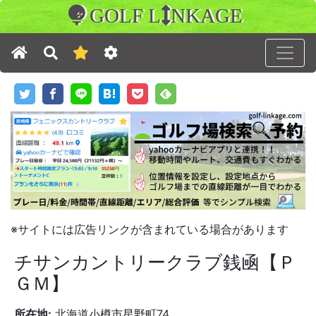
GOLF L
NKAGE
※サイトには広告リンクが含まれている場合があります
チサンカントリークラブ銭凾【Ｐ
ＧＭ】
所在地:
北海道小樽市星野町74