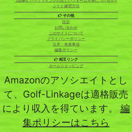
【図解】バックスイングの正しいフォームを身につけるポイ
ントと練習方法
その他
設定
お問い合わせ
このサイトについて
プライバシーポリシー
注意・免責事項
編集ポリシー
相互リンク
ホームショッピング
Amazonのアソシエイトとし
て、Golf-Linkageは適格販売
により収入を得ています。
編
集ポリシーはこちら