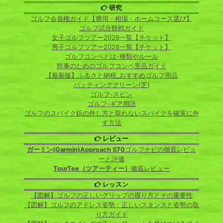
研究
ゴルフ会員権ガイド【費用・相場・ホームコース選び】
ゴルフ試合観戦ガイド
女子ゴルフツアー2026一覧【チケット】
男子ゴルフツアー2026一覧【チケット】
ゴルフコンペとは-種類やルール
幹事のためのゴルフコンペ景品ガイド
【最新版】ふるさと納税_おすすめゴルフ用品
パッティンググリーン(芝)
ゴルフ-スピン
ゴルフ-ギア用語
ゴルフのスパイク鋲の外し方と取れないスパイクを確実に外
す方法
レビュー
ガーミン(Garmin)Approach S70
ゴルフナビの徹底レビュ
ーと評価
TourTee（ツアーティー）
徹底レビュー
レッスン
【図解】ゴルフの正しいグリップの握り方とその重要性
【図解】ゴルフのアドレス姿勢：正しいスタンスと姿勢の取
り方ガイド