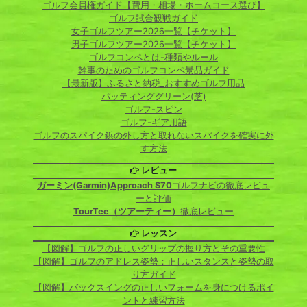
ゴルフ会員権ガイド【費用・相場・ホームコース選び】
ゴルフ試合観戦ガイド
女子ゴルフツアー2026一覧【チケット】
男子ゴルフツアー2026一覧【チケット】
ゴルフコンペとは-種類やルール
幹事のためのゴルフコンペ景品ガイド
【最新版】ふるさと納税_おすすめゴルフ用品
パッティンググリーン(芝)
ゴルフ-スピン
ゴルフ-ギア用語
ゴルフのスパイク鋲の外し方と取れないスパイクを確実に外
す方法
レビュー
ガーミン(Garmin)Approach S70
ゴルフナビの徹底レビュ
ーと評価
TourTee（ツアーティー）
徹底レビュー
レッスン
【図解】ゴルフの正しいグリップの握り方とその重要性
【図解】ゴルフのアドレス姿勢：正しいスタンスと姿勢の取
り方ガイド
【図解】バックスイングの正しいフォームを身につけるポイ
ントと練習方法