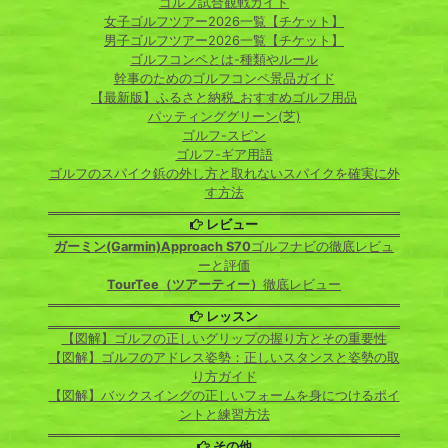
ゴルフ試合観戦ガイド
女子ゴルフツアー2026一覧【チケット】
男子ゴルフツアー2026一覧【チケット】
ゴルフコンペとは-種類やルール
幹事のためのゴルフコンペ景品ガイド
【最新版】ふるさと納税_おすすめゴルフ用品
パッティンググリーン(芝)
ゴルフ-スピン
ゴルフ-ギア用語
ゴルフのスパイク鋲の外し方と取れないスパイクを確実に外
す方法
レビュー
ガーミン(Garmin)Approach S70
ゴルフナビの徹底レビュ
ーと評価
TourTee（ツアーティー）
徹底レビュー
レッスン
【図解】ゴルフの正しいグリップの握り方とその重要性
【図解】ゴルフのアドレス姿勢：正しいスタンスと姿勢の取
り方ガイド
【図解】バックスイングの正しいフォームを身につけるポイ
ントと練習方法
その他