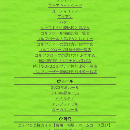
ドライバー
フェアウェイウッド
ユーティリティ
アイアン
パター
シャフトの性能比較と選び方
ゴルフボール性能比較一覧表
ゴルフボールの選び方とおすすめ
ゴルフティーの選び方とおすすめ
ゴルフグローブ性能比較一覧表
ゴルフグローブの選び方とおすすめ
時計型GPSゴルフナビの選び方
時計型GPSゴルフナビ性能比較一覧表
ゴルフレーザー距離計性能比較一覧表
ルール
2023年新ルール
2019年新ルール
ペナルティ
アンプレアブル
ローカルルール
研究
ゴルフ会員権ガイド【費用・相場・ホームコース選び】