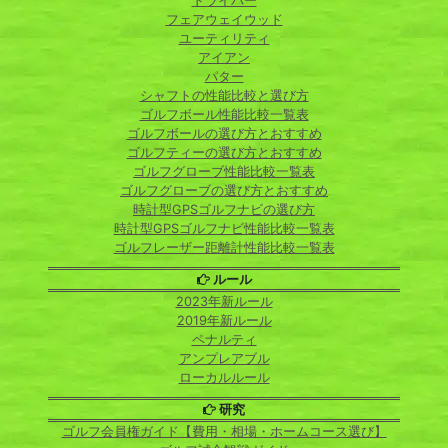
ドライバー
フェアウェイウッド
ユーティリティ
アイアン
パター
シャフトの性能比較と選び方
ゴルフボール性能比較一覧表
ゴルフボールの選び方とおすすめ
ゴルフティーの選び方とおすすめ
ゴルフグローブ性能比較一覧表
ゴルフグローブの選び方とおすすめ
時計型GPSゴルフナビの選び方
時計型GPSゴルフナビ性能比較一覧表
ゴルフレーザー距離計性能比較一覧表
ルール
2023年新ルール
2019年新ルール
ペナルティ
アンプレアブル
ローカルルール
研究
ゴルフ会員権ガイド【費用・相場・ホームコース選び】