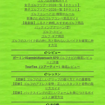
ゴルフ試合観戦ガイド
女子ゴルフツアー2026一覧【チケット】
男子ゴルフツアー2026一覧【チケット】
ゴルフコンペとは-種類やルール
幹事のためのゴルフコンペ景品ガイド
【最新版】ふるさと納税_おすすめゴルフ用品
パッティンググリーン(芝)
ゴルフ-スピン
ゴルフ-ギア用語
ゴルフのスパイク鋲の外し方と取れないスパイクを確実に外
す方法
レビュー
ガーミン(Garmin)Approach S70
ゴルフナビの徹底レビュ
ーと評価
TourTee（ツアーティー）
徹底レビュー
レッスン
【図解】ゴルフの正しいグリップの握り方とその重要性
【図解】ゴルフのアドレス姿勢：正しいスタンスと姿勢の取
り方ガイド
【図解】バックスイングの正しいフォームを身につけるポイ
ントと練習方法
その他