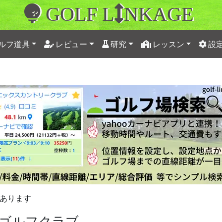
GOLF L
NKAGE
ルフ道具
レビュー
研究
レッスン
設
あります
ゴルフクラブ