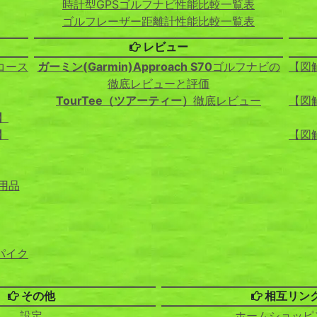
時計型GPSゴルフナビ性能比較一覧表
ゴルフレーザー距離計性能比較一覧表
レビュー
コース
ガーミン(Garmin)Approach S70
ゴルフナビの
【図
徹底レビューと評価
TourTee（ツアーティー）
徹底レビュー
【図
】
】
【図
用品
パイク
その他
相互リン
設定
ホームショッピ