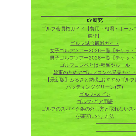
研究
ゴルフ会員権ガイド【費用・相場・ホーム
選び】
ゴルフ試合観戦ガイド
女子ゴルフツアー2026一覧【チケット
男子ゴルフツアー2026一覧【チケット
ゴルフコンペとは-種類やルール
幹事のためのゴルフコンペ景品ガイド
【最新版】ふるさと納税_おすすめゴルフ
パッティンググリーン(芝)
ゴルフ-スピン
ゴルフ-ギア用語
ゴルフのスパイク鋲の外し方と取れないス
を確実に外す方法