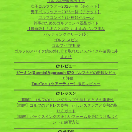
ゴルフ試合観戦ガイド
女子ゴルフツアー2026一覧【チケット】
男子ゴルフツアー2026一覧【チケット】
ゴルフコンペとは-種類やルール
幹事のためのゴルフコンペ景品ガイド
【最新版】ふるさと納税_おすすめゴルフ用品
パッティンググリーン(芝)
ゴルフ-スピン
ゴルフ-ギア用語
ゴルフのスパイク鋲の外し方と取れないスパイクを確実に外
す方法
レビュー
ガーミン(Garmin)Approach S70
ゴルフナビの徹底レビュ
ーと評価
TourTee（ツアーティー）
徹底レビュー
レッスン
【図解】ゴルフの正しいグリップの握り方とその重要性
【図解】ゴルフのアドレス姿勢：正しいスタンスと姿勢の取
り方ガイド
【図解】バックスイングの正しいフォームを身につけるポイ
ントと練習方法
その他