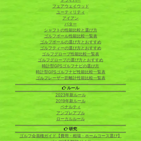
ドライバー
フェアウェイウッド
ユーティリティ
アイアン
パター
シャフトの性能比較と選び方
ゴルフボール性能比較一覧表
ゴルフボールの選び方とおすすめ
ゴルフティーの選び方とおすすめ
ゴルフグローブ性能比較一覧表
ゴルフグローブの選び方とおすすめ
時計型GPSゴルフナビの選び方
時計型GPSゴルフナビ性能比較一覧表
ゴルフレーザー距離計性能比較一覧表
ルール
2023年新ルール
2019年新ルール
ペナルティ
アンプレアブル
ローカルルール
研究
ゴルフ会員権ガイド【費用・相場・ホームコース選び】