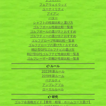
ドライバー
フェアウェイウッド
ユーティリティ
アイアン
パター
シャフトの性能比較と選び方
ゴルフボール性能比較一覧表
ゴルフボールの選び方とおすすめ
ゴルフティーの選び方とおすすめ
ゴルフグローブ性能比較一覧表
ゴルフグローブの選び方とおすすめ
時計型GPSゴルフナビの選び方
時計型GPSゴルフナビ性能比較一覧表
ゴルフレーザー距離計性能比較一覧表
ルール
2023年新ルール
2019年新ルール
ペナルティ
アンプレアブル
ローカルルール
研究
ゴルフ会員権ガイド【費用・相場・ホームコース選び】