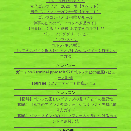
ゴルフ試合観戦ガイド
女子ゴルフツアー2026一覧【チケット】
男子ゴルフツアー2026一覧【チケット】
ゴルフコンペとは-種類やルール
幹事のためのゴルフコンペ景品ガイド
【最新版】ふるさと納税_おすすめゴルフ用品
パッティンググリーン(芝)
ゴルフ-スピン
ゴルフ-ギア用語
ゴルフのスパイク鋲の外し方と取れないスパイクを確実に外
す方法
レビュー
ガーミン(Garmin)Approach S70
ゴルフナビの徹底レビュ
ーと評価
TourTee（ツアーティー）
徹底レビュー
レッスン
【図解】ゴルフの正しいグリップの握り方とその重要性
【図解】ゴルフのアドレス姿勢：正しいスタンスと姿勢の取
り方ガイド
【図解】バックスイングの正しいフォームを身につけるポイ
ントと練習方法
その他