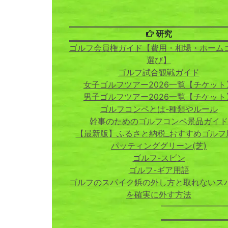
研究
ゴルフ会員権ガイド【費用・相場・ホーム
選び】
ゴルフ試合観戦ガイド
女子ゴルフツアー2026一覧【チケット
男子ゴルフツアー2026一覧【チケット
ゴルフコンペとは-種類やルール
幹事のためのゴルフコンペ景品ガイド
【最新版】ふるさと納税_おすすめゴルフ
パッティンググリーン(芝)
ゴルフ-スピン
ゴルフ-ギア用語
ゴルフのスパイク鋲の外し方と取れないス
を確実に外す方法