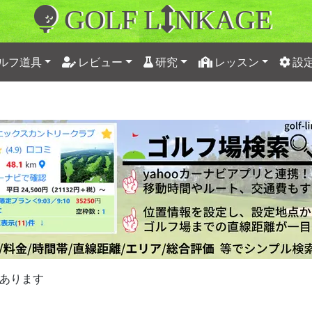
GOLF L
NKAGE
ルフ道具
レビュー
研究
レッスン
設
あります