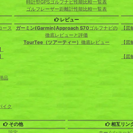
時計型GPSゴルフナビ性能比較一覧表
ゴルフレーザー距離計性能比較一覧表
レビュー
コース
ガーミン(Garmin)Approach S70
ゴルフナビの
【図
徹底レビューと評価
TourTee（ツアーティー）
徹底レビュー
【図
】
】
【図
用品
パイク
その他
相互リン
設定
ホームショッピ