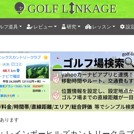
GOLF L
NKAGE
ルフ道具
レビュー
研究
レッスン
設
あります
：レインボーヒルズカントリークラ