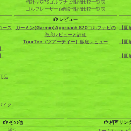
時計型GPSゴルフナビ性能比較一覧表
ゴルフレーザー距離計性能比較一覧表
レビュー
コース
ガーミン(Garmin)Approach S70
ゴルフナビの
【図
徹底レビューと評価
TourTee（ツアーティー）
徹底レビュー
【図
】
】
【図
用品
パイク
その他
相互リン
設定
ホームショッピ