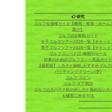
研究
ゴルフ会員権ガイド【費用・相場・ホーム
選び】
ゴルフ試合観戦ガイド
女子ゴルフツアー2026一覧【チケット
男子ゴルフツアー2026一覧【チケット
ゴルフコンペとは-種類やルール
幹事のためのゴルフコンペ景品ガイド
【最新版】ふるさと納税_おすすめゴルフ
パッティンググリーン(芝)
ゴルフ-スピン
ゴルフ-ギア用語
ゴルフのスパイク鋲の外し方と取れないス
を確実に外す方法