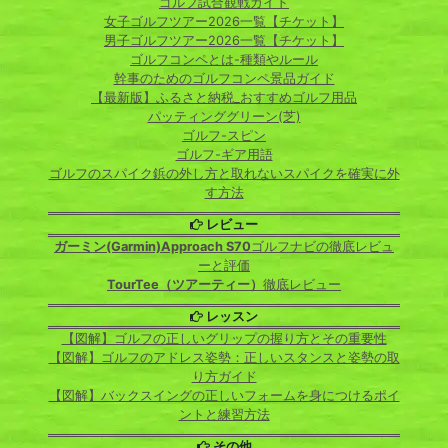
ゴルフ試合観戦ガイド
女子ゴルフツアー2026一覧【チケット】
男子ゴルフツアー2026一覧【チケット】
ゴルフコンペとは-種類やルール
幹事のためのゴルフコンペ景品ガイド
【最新版】ふるさと納税_おすすめゴルフ用品
パッティンググリーン(芝)
ゴルフ-スピン
ゴルフ-ギア用語
ゴルフのスパイク鋲の外し方と取れないスパイクを確実に外
す方法
レビュー
ガーミン(Garmin)Approach S70
ゴルフナビの徹底レビュ
ーと評価
TourTee（ツアーティー）
徹底レビュー
レッスン
【図解】ゴルフの正しいグリップの握り方とその重要性
【図解】ゴルフのアドレス姿勢：正しいスタンスと姿勢の取
り方ガイド
【図解】バックスイングの正しいフォームを身につけるポイ
ントと練習方法
その他