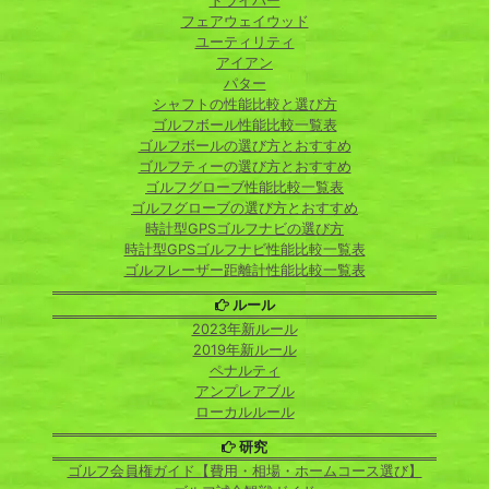
ドライバー
フェアウェイウッド
ユーティリティ
アイアン
パター
シャフトの性能比較と選び方
ゴルフボール性能比較一覧表
ゴルフボールの選び方とおすすめ
ゴルフティーの選び方とおすすめ
ゴルフグローブ性能比較一覧表
ゴルフグローブの選び方とおすすめ
時計型GPSゴルフナビの選び方
時計型GPSゴルフナビ性能比較一覧表
ゴルフレーザー距離計性能比較一覧表
ルール
2023年新ルール
2019年新ルール
ペナルティ
アンプレアブル
ローカルルール
研究
ゴルフ会員権ガイド【費用・相場・ホームコース選び】