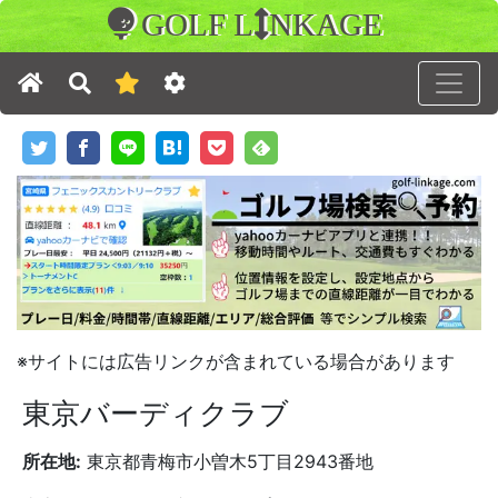
GOLF L
NKAGE
※サイトには広告リンクが含まれている場合があります
東京バーディクラブ
所在地:
東京都青梅市小曽木5丁目2943番地