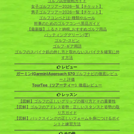
ゴルフ試合観戦ガイド
女子ゴルフツアー2026一覧【チケット】
男子ゴルフツアー2026一覧【チケット】
ゴルフコンペとは-種類やルール
幹事のためのゴルフコンペ景品ガイド
【最新版】ふるさと納税_おすすめゴルフ用品
パッティンググリーン(芝)
ゴルフ-スピン
ゴルフ-ギア用語
ゴルフのスパイク鋲の外し方と取れないスパイクを確実に外
す方法
レビュー
ガーミン(Garmin)Approach S70
ゴルフナビの徹底レビュ
ーと評価
TourTee（ツアーティー）
徹底レビュー
レッスン
【図解】ゴルフの正しいグリップの握り方とその重要性
【図解】ゴルフのアドレス姿勢：正しいスタンスと姿勢の取
り方ガイド
【図解】バックスイングの正しいフォームを身につけるポイ
ントと練習方法
その他