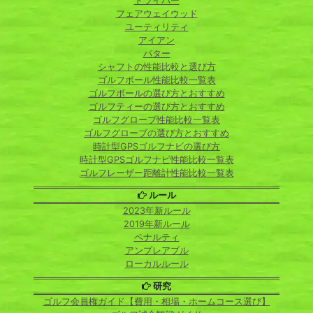
ドライバー
フェアウェイウッド
ユーティリティ
アイアン
パター
シャフトの性能比較と選び方
ゴルフボール性能比較一覧表
ゴルフボールの選び方とおすすめ
ゴルフティーの選び方とおすすめ
ゴルフグローブ性能比較一覧表
ゴルフグローブの選び方とおすすめ
時計型GPSゴルフナビの選び方
時計型GPSゴルフナビ性能比較一覧表
ゴルフレーザー距離計性能比較一覧表
ルール
2023年新ルール
2019年新ルール
ペナルティ
アンプレアブル
ローカルルール
研究
ゴルフ会員権ガイド【費用・相場・ホームコース選び】