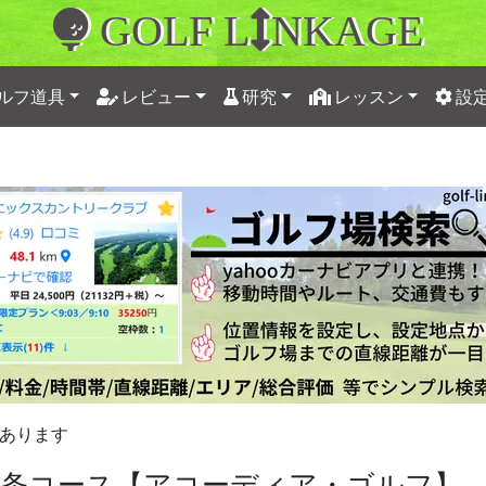
GOLF L
NKAGE
ルフ道具
レビュー
研究
レッスン
設
あります
三条コース【アコーディア・ゴルフ】