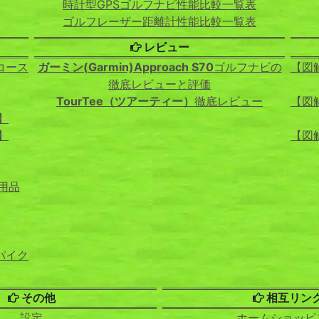
時計型GPSゴルフナビ性能比較一覧表
ゴルフレーザー距離計性能比較一覧表
レビュー
コース
ガーミン(Garmin)Approach S70
ゴルフナビの
【図
徹底レビューと評価
TourTee（ツアーティー）
徹底レビュー
【図
】
】
【図
用品
パイク
その他
相互リン
設定
ホームショッピ