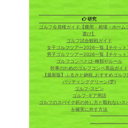
研究
ゴルフ会員権ガイド【費用・相場・ホーム
選び】
ゴルフ試合観戦ガイド
女子ゴルフツアー2026一覧【チケット
男子ゴルフツアー2026一覧【チケット
ゴルフコンペとは-種類やルール
幹事のためのゴルフコンペ景品ガイド
【最新版】ふるさと納税_おすすめゴルフ
パッティンググリーン(芝)
ゴルフ-スピン
ゴルフ-ギア用語
ゴルフのスパイク鋲の外し方と取れないス
を確実に外す方法