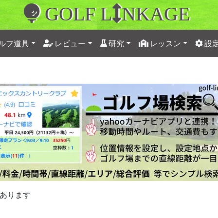
GOLF L
NKAGE
ルフ道具
レビュー
研究
レッスン
設
あります