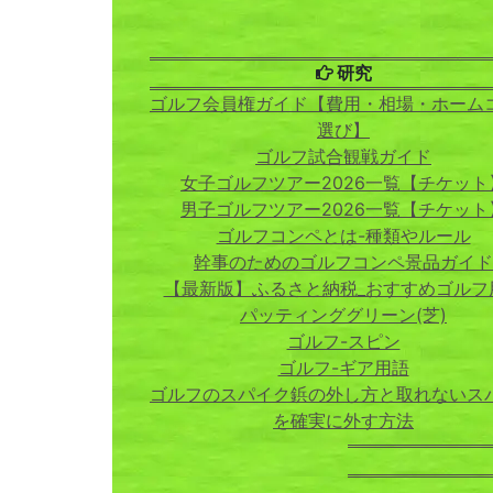
研究
ゴルフ会員権ガイド【費用・相場・ホーム
選び】
ゴルフ試合観戦ガイド
女子ゴルフツアー2026一覧【チケット
男子ゴルフツアー2026一覧【チケット
ゴルフコンペとは-種類やルール
幹事のためのゴルフコンペ景品ガイド
【最新版】ふるさと納税_おすすめゴルフ
パッティンググリーン(芝)
ゴルフ-スピン
ゴルフ-ギア用語
ゴルフのスパイク鋲の外し方と取れないス
を確実に外す方法