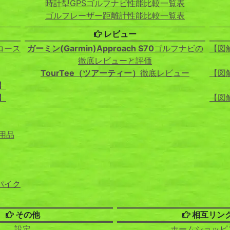
時計型GPSゴルフナビ性能比較一覧表
ゴルフレーザー距離計性能比較一覧表
レビュー
コース
ガーミン(Garmin)Approach S70
ゴルフナビの
【図
徹底レビューと評価
TourTee（ツアーティー）
徹底レビュー
【図
】
】
【図
用品
パイク
その他
相互リン
設定
ホームショッピ