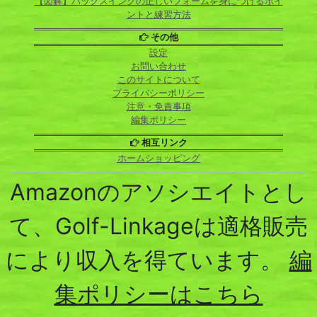
【図解】バックスイングの正しいフォームを身につけるポイ
ントと練習方法
その他
設定
お問い合わせ
このサイトについて
プライバシーポリシー
注意・免責事項
編集ポリシー
相互リンク
ホームショッピング
Amazonのアソシエイトとし
て、Golf-Linkageは適格販売
により収入を得ています。
編
集ポリシーはこちら