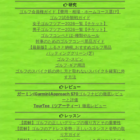
研究
ゴルフ会員権ガイド【費用・相場・ホームコース選び】
ゴルフ試合観戦ガイド
女子ゴルフツアー2026一覧【チケット】
男子ゴルフツアー2026一覧【チケット】
ゴルフコンペとは-種類やルール
幹事のためのゴルフコンペ景品ガイド
【最新版】ふるさと納税_おすすめゴルフ用品
パッティンググリーン(芝)
ゴルフ-スピン
ゴルフ-ギア用語
ゴルフのスパイク鋲の外し方と取れないスパイクを確実に外
す方法
レビュー
ガーミン(Garmin)Approach S70
ゴルフナビの徹底レビュ
ーと評価
TourTee（ツアーティー）
徹底レビュー
レッスン
【図解】ゴルフの正しいグリップの握り方とその重要性
【図解】ゴルフのアドレス姿勢：正しいスタンスと姿勢の取
り方ガイド