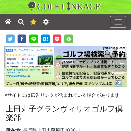
GOLF L
NKAGE
※サイトには広告リンクが含まれている場合があります
上田丸子グランヴィリオゴルフ倶
楽部
所在地:
長野県上田市藤原田1038-1