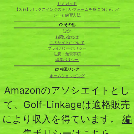
り方ガイド
【図解】バックスイングの正しいフォームを身につけるポイ
ントと練習方法
その他
設定
お問い合わせ
このサイトについて
プライバシーポリシー
注意・免責事項
編集ポリシー
相互リンク
ホームショッピング
Amazonのアソシエイトとし
て、Golf-Linkageは適格販売
により収入を得ています。
編
集ポリシーはこちら