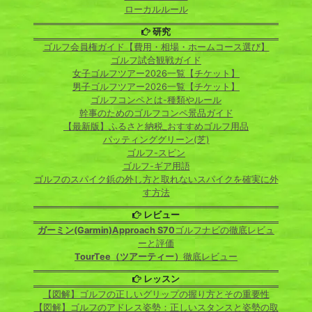
ローカルルール
研究
ゴルフ会員権ガイド【費用・相場・ホームコース選び】
ゴルフ試合観戦ガイド
女子ゴルフツアー2026一覧【チケット】
男子ゴルフツアー2026一覧【チケット】
ゴルフコンペとは-種類やルール
幹事のためのゴルフコンペ景品ガイド
【最新版】ふるさと納税_おすすめゴルフ用品
パッティンググリーン(芝)
ゴルフ-スピン
ゴルフ-ギア用語
ゴルフのスパイク鋲の外し方と取れないスパイクを確実に外
す方法
レビュー
ガーミン(Garmin)Approach S70
ゴルフナビの徹底レビュ
ーと評価
TourTee（ツアーティー）
徹底レビュー
レッスン
【図解】ゴルフの正しいグリップの握り方とその重要性
【図解】ゴルフのアドレス姿勢：正しいスタンスと姿勢の取