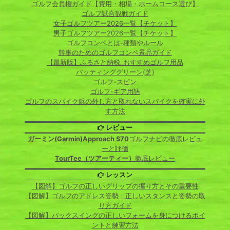
ゴルフ会員権ガイド【費用・相場・ホームコース選び】
ゴルフ試合観戦ガイド
女子ゴルフツアー2026一覧【チケット】
男子ゴルフツアー2026一覧【チケット】
ゴルフコンペとは-種類やルール
幹事のためのゴルフコンペ景品ガイド
【最新版】ふるさと納税_おすすめゴルフ用品
パッティンググリーン(芝)
ゴルフ-スピン
ゴルフ-ギア用語
ゴルフのスパイク鋲の外し方と取れないスパイクを確実に外
す方法
レビュー
ガーミン(Garmin)Approach S70
ゴルフナビの徹底レビュ
ーと評価
TourTee（ツアーティー）
徹底レビュー
レッスン
【図解】ゴルフの正しいグリップの握り方とその重要性
【図解】ゴルフのアドレス姿勢：正しいスタンスと姿勢の取
り方ガイド
【図解】バックスイングの正しいフォームを身につけるポイ
ントと練習方法