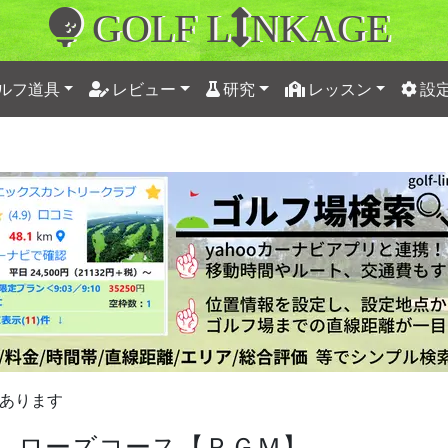
GOLF L
NKAGE
ルフ道具
レビュー
研究
レッスン
設
あります
 ローズコース【ＰＧＭ】