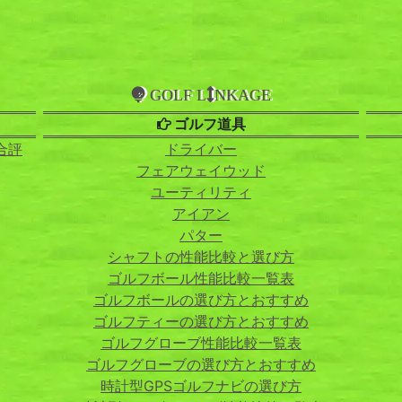
GOLF L
NKAGE
ゴルフ道具
合評
ドライバー
フェアウェイウッド
ユーティリティ
アイアン
パター
シャフトの性能比較と選び方
ゴルフボール性能比較一覧表
ゴルフボールの選び方とおすすめ
ゴルフティーの選び方とおすすめ
ゴルフグローブ性能比較一覧表
ゴルフグローブの選び方とおすすめ
時計型GPSゴルフナビの選び方