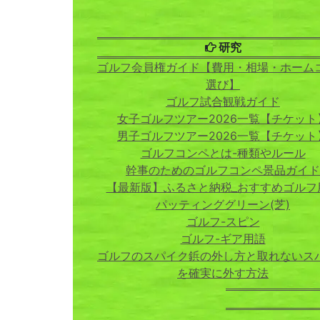
研究
ゴルフ会員権ガイド【費用・相場・ホーム
選び】
ゴルフ試合観戦ガイド
女子ゴルフツアー2026一覧【チケット
男子ゴルフツアー2026一覧【チケット
ゴルフコンペとは-種類やルール
幹事のためのゴルフコンペ景品ガイド
【最新版】ふるさと納税_おすすめゴルフ
パッティンググリーン(芝)
ゴルフ-スピン
ゴルフ-ギア用語
ゴルフのスパイク鋲の外し方と取れないス
を確実に外す方法