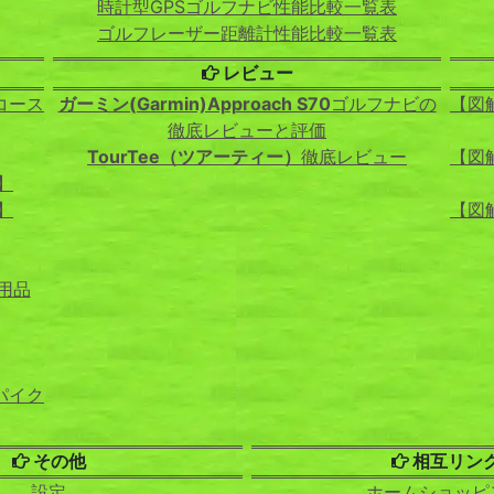
時計型GPSゴルフナビ性能比較一覧表
ゴルフレーザー距離計性能比較一覧表
レビュー
コース
ガーミン(Garmin)Approach S70
ゴルフナビの
【図
徹底レビューと評価
TourTee（ツアーティー）
徹底レビュー
【図
】
】
【図
用品
パイク
その他
相互リン
設定
ホームショッピ