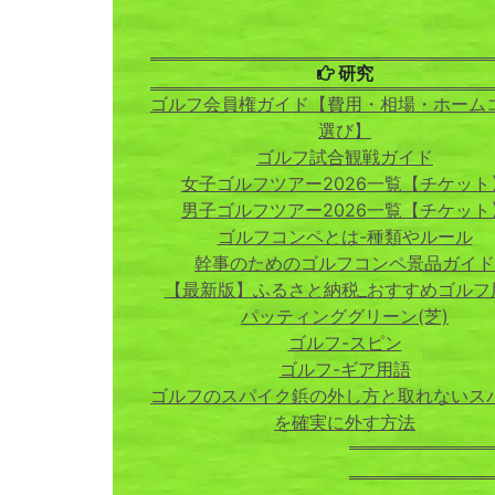
研究
ゴルフ会員権ガイド【費用・相場・ホーム
選び】
ゴルフ試合観戦ガイド
女子ゴルフツアー2026一覧【チケット
男子ゴルフツアー2026一覧【チケット
ゴルフコンペとは-種類やルール
幹事のためのゴルフコンペ景品ガイド
【最新版】ふるさと納税_おすすめゴルフ
パッティンググリーン(芝)
ゴルフ-スピン
ゴルフ-ギア用語
ゴルフのスパイク鋲の外し方と取れないス
を確実に外す方法