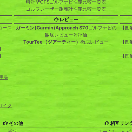
時計型GPSゴルフナビ性能比較一覧表
ゴルフレーザー距離計性能比較一覧表
レビュー
コース
ガーミン(Garmin)Approach S70
ゴルフナビの
【図
徹底レビューと評価
TourTee（ツアーティー）
徹底レビュー
【図
】
】
【図
用品
パイク
その他
相互リン
設定
ホームショッピ