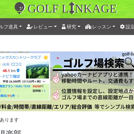
GOLF L
NKAGE
ルフ道具
レビュー
研究
レッスン
設
あります
倶楽部