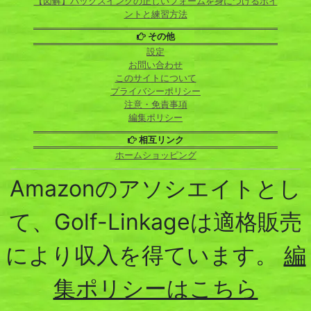
【図解】バックスイングの正しいフォームを身につけるポイ
ントと練習方法
その他
設定
お問い合わせ
このサイトについて
プライバシーポリシー
注意・免責事項
編集ポリシー
相互リンク
ホームショッピング
Amazonのアソシエイトとし
て、Golf-Linkageは適格販売
により収入を得ています。
編
集ポリシーはこちら