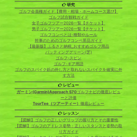
研究
ゴルフ会員権ガイド【費用・相場・ホームコース選び】
ゴルフ試合観戦ガイド
女子ゴルフツアー2026一覧【チケット】
男子ゴルフツアー2026一覧【チケット】
ゴルフコンペとは-種類やルール
幹事のためのゴルフコンペ景品ガイド
【最新版】ふるさと納税_おすすめゴルフ用品
パッティンググリーン(芝)
ゴルフ-スピン
ゴルフ-ギア用語
ゴルフのスパイク鋲の外し方と取れないスパイクを確実に外
す方法
レビュー
ガーミン(Garmin)Approach S70
ゴルフナビの徹底レビュ
ーと評価
TourTee（ツアーティー）
徹底レビュー
レッスン
【図解】ゴルフの正しいグリップの握り方とその重要性
【図解】ゴルフのアドレス姿勢：正しいスタンスと姿勢の取
り方ガイド