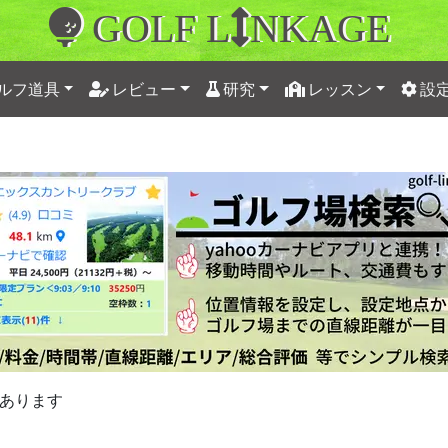
GOLF L
NKAGE
ルフ道具
レビュー
研究
レッスン
設
あります