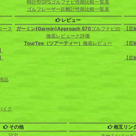
時計型GPSゴルフナビ性能比較一覧表
ゴルフレーザー距離計性能比較一覧表
レビュー
コース
ガーミン(Garmin)Approach S70
ゴルフナビの
【図
徹底レビューと評価
TourTee（ツアーティー）
徹底レビュー
【図
】
】
【図
用品
パイク
その他
相互リン
設定
ホームショッピ