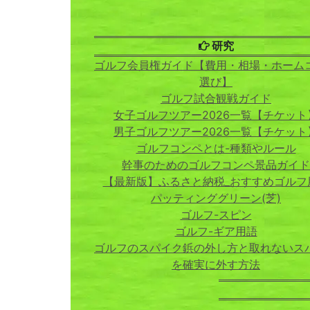
研究
ゴルフ会員権ガイド【費用・相場・ホーム
選び】
ゴルフ試合観戦ガイド
女子ゴルフツアー2026一覧【チケット
男子ゴルフツアー2026一覧【チケット
ゴルフコンペとは-種類やルール
幹事のためのゴルフコンペ景品ガイド
【最新版】ふるさと納税_おすすめゴルフ
パッティンググリーン(芝)
ゴルフ-スピン
ゴルフ-ギア用語
ゴルフのスパイク鋲の外し方と取れないス
を確実に外す方法