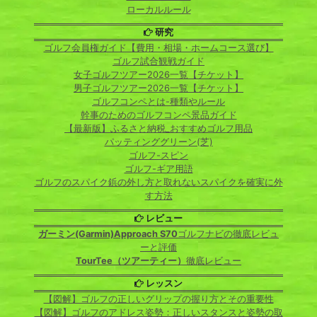
ローカルルール
研究
ゴルフ会員権ガイド【費用・相場・ホームコース選び】
ゴルフ試合観戦ガイド
女子ゴルフツアー2026一覧【チケット】
男子ゴルフツアー2026一覧【チケット】
ゴルフコンペとは-種類やルール
幹事のためのゴルフコンペ景品ガイド
【最新版】ふるさと納税_おすすめゴルフ用品
パッティンググリーン(芝)
ゴルフ-スピン
ゴルフ-ギア用語
ゴルフのスパイク鋲の外し方と取れないスパイクを確実に外
す方法
レビュー
ガーミン(Garmin)Approach S70
ゴルフナビの徹底レビュ
ーと評価
TourTee（ツアーティー）
徹底レビュー
レッスン
【図解】ゴルフの正しいグリップの握り方とその重要性
【図解】ゴルフのアドレス姿勢：正しいスタンスと姿勢の取