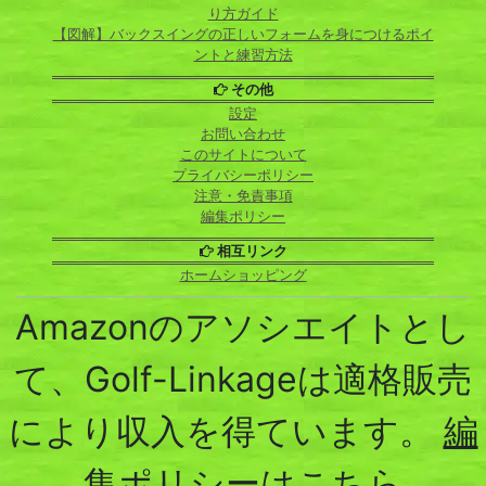
り方ガイド
【図解】バックスイングの正しいフォームを身につけるポイ
ントと練習方法
その他
設定
お問い合わせ
このサイトについて
プライバシーポリシー
注意・免責事項
編集ポリシー
相互リンク
ホームショッピング
Amazonのアソシエイトとし
て、Golf-Linkageは適格販売
により収入を得ています。
編
集ポリシーはこちら