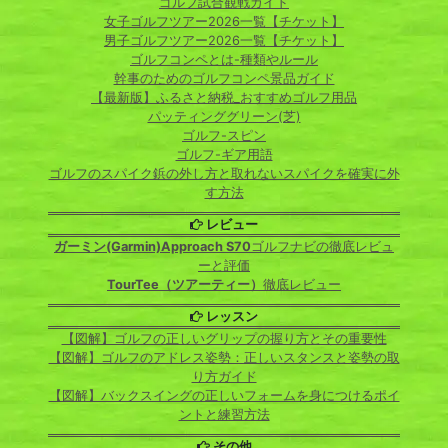
ゴルフ試合観戦ガイド
女子ゴルフツアー2026一覧【チケット】
男子ゴルフツアー2026一覧【チケット】
ゴルフコンペとは-種類やルール
幹事のためのゴルフコンペ景品ガイド
【最新版】ふるさと納税_おすすめゴルフ用品
パッティンググリーン(芝)
ゴルフ-スピン
ゴルフ-ギア用語
ゴルフのスパイク鋲の外し方と取れないスパイクを確実に外
す方法
レビュー
ガーミン(Garmin)Approach S70
ゴルフナビの徹底レビュ
ーと評価
TourTee（ツアーティー）
徹底レビュー
レッスン
【図解】ゴルフの正しいグリップの握り方とその重要性
【図解】ゴルフのアドレス姿勢：正しいスタンスと姿勢の取
り方ガイド
【図解】バックスイングの正しいフォームを身につけるポイ
ントと練習方法
その他