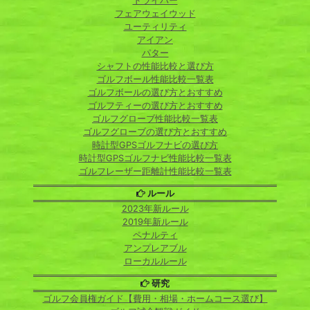
ドライバー
フェアウェイウッド
ユーティリティ
アイアン
パター
シャフトの性能比較と選び方
ゴルフボール性能比較一覧表
ゴルフボールの選び方とおすすめ
ゴルフティーの選び方とおすすめ
ゴルフグローブ性能比較一覧表
ゴルフグローブの選び方とおすすめ
時計型GPSゴルフナビの選び方
時計型GPSゴルフナビ性能比較一覧表
ゴルフレーザー距離計性能比較一覧表
ルール
2023年新ルール
2019年新ルール
ペナルティ
アンプレアブル
ローカルルール
研究
ゴルフ会員権ガイド【費用・相場・ホームコース選び】