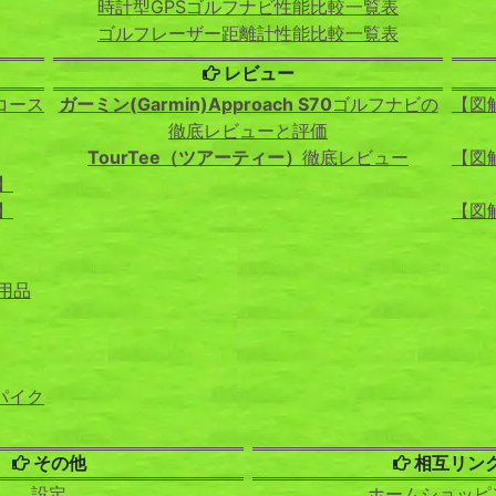
時計型GPSゴルフナビ性能比較一覧表
ゴルフレーザー距離計性能比較一覧表
レビュー
コース
ガーミン(Garmin)Approach S70
ゴルフナビの
【図
徹底レビューと評価
TourTee（ツアーティー）
徹底レビュー
【図
】
】
【図
用品
パイク
その他
相互リン
設定
ホームショッピ