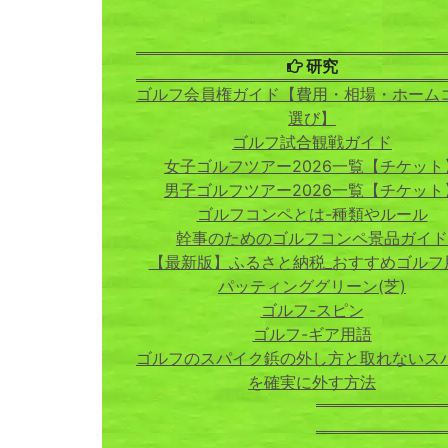
研究
ゴルフ会員権ガイド【費用・相場・ホーム
選び】
ゴルフ試合観戦ガイド
女子ゴルフツアー2026一覧【チケット
男子ゴルフツアー2026一覧【チケット
ゴルフコンペとは-種類やルール
幹事のためのゴルフコンペ景品ガイド
【最新版】ふるさと納税_おすすめゴルフ
パッティンググリーン(芝)
ゴルフ-スピン
ゴルフ-ギア用語
ゴルフのスパイク鋲の外し方と取れないス
を確実に外す方法