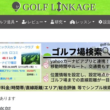
GOLF L
NKAGE
ルフ道具
レビュー
研究
レッスン
設
あります
楽部