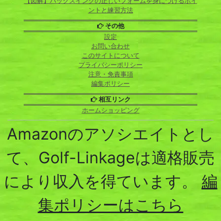
【図解】バックスイングの正しいフォームを身につけるポイ
ントと練習方法
その他
設定
お問い合わせ
このサイトについて
プライバシーポリシー
注意・免責事項
編集ポリシー
相互リンク
ホームショッピング
Amazonのアソシエイトとし
て、Golf-Linkageは適格販売
により収入を得ています。
編
集ポリシーはこちら