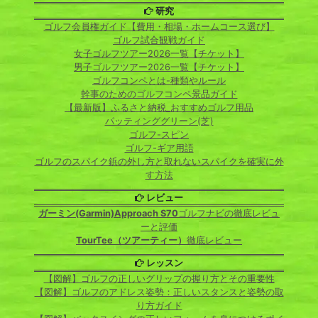
研究
ゴルフ会員権ガイド【費用・相場・ホームコース選び】
ゴルフ試合観戦ガイド
女子ゴルフツアー2026一覧【チケット】
男子ゴルフツアー2026一覧【チケット】
ゴルフコンペとは-種類やルール
幹事のためのゴルフコンペ景品ガイド
【最新版】ふるさと納税_おすすめゴルフ用品
パッティンググリーン(芝)
ゴルフ-スピン
ゴルフ-ギア用語
ゴルフのスパイク鋲の外し方と取れないスパイクを確実に外
す方法
レビュー
ガーミン(Garmin)Approach S70
ゴルフナビの徹底レビュ
ーと評価
TourTee（ツアーティー）
徹底レビュー
レッスン
【図解】ゴルフの正しいグリップの握り方とその重要性
【図解】ゴルフのアドレス姿勢：正しいスタンスと姿勢の取
り方ガイド