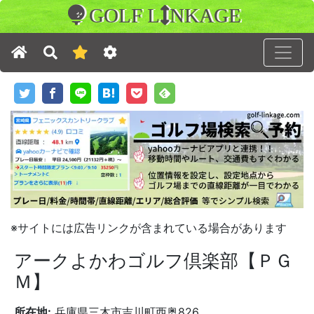
GOLF L
NKAGE
※サイトには広告リンクが含まれている場合があります
アークよかわゴルフ倶楽部【ＰＧ
Ｍ】
所在地:
兵庫県三木市吉川町西奥826