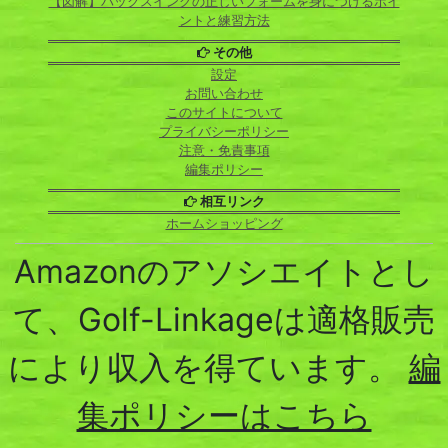
【図解】バックスイングの正しいフォームを身につけるポイ
ントと練習方法
その他
設定
お問い合わせ
このサイトについて
プライバシーポリシー
注意・免責事項
編集ポリシー
相互リンク
ホームショッピング
Amazonのアソシエイトとし
て、Golf-Linkageは適格販売
により収入を得ています。
編
集ポリシーはこちら