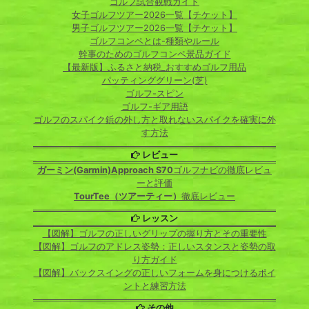
ゴルフ試合観戦ガイド
女子ゴルフツアー2026一覧【チケット】
男子ゴルフツアー2026一覧【チケット】
ゴルフコンペとは-種類やルール
幹事のためのゴルフコンペ景品ガイド
【最新版】ふるさと納税_おすすめゴルフ用品
パッティンググリーン(芝)
ゴルフ-スピン
ゴルフ-ギア用語
ゴルフのスパイク鋲の外し方と取れないスパイクを確実に外
す方法
レビュー
ガーミン(Garmin)Approach S70
ゴルフナビの徹底レビュ
ーと評価
TourTee（ツアーティー）
徹底レビュー
レッスン
【図解】ゴルフの正しいグリップの握り方とその重要性
【図解】ゴルフのアドレス姿勢：正しいスタンスと姿勢の取
り方ガイド
【図解】バックスイングの正しいフォームを身につけるポイ
ントと練習方法
その他