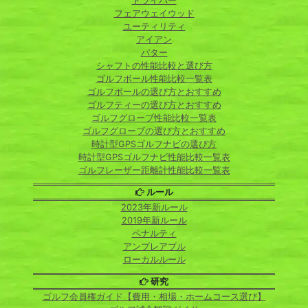
ドライバー
フェアウェイウッド
ユーティリティ
アイアン
パター
シャフトの性能比較と選び方
ゴルフボール性能比較一覧表
ゴルフボールの選び方とおすすめ
ゴルフティーの選び方とおすすめ
ゴルフグローブ性能比較一覧表
ゴルフグローブの選び方とおすすめ
時計型GPSゴルフナビの選び方
時計型GPSゴルフナビ性能比較一覧表
ゴルフレーザー距離計性能比較一覧表
ルール
2023年新ルール
2019年新ルール
ペナルティ
アンプレアブル
ローカルルール
研究
ゴルフ会員権ガイド【費用・相場・ホームコース選び】