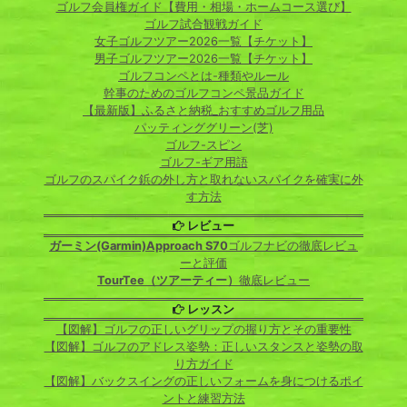
ゴルフ会員権ガイド【費用・相場・ホームコース選び】
ゴルフ試合観戦ガイド
女子ゴルフツアー2026一覧【チケット】
男子ゴルフツアー2026一覧【チケット】
ゴルフコンペとは-種類やルール
幹事のためのゴルフコンペ景品ガイド
【最新版】ふるさと納税_おすすめゴルフ用品
パッティンググリーン(芝)
ゴルフ-スピン
ゴルフ-ギア用語
ゴルフのスパイク鋲の外し方と取れないスパイクを確実に外
す方法
レビュー
ガーミン(Garmin)Approach S70
ゴルフナビの徹底レビュ
ーと評価
TourTee（ツアーティー）
徹底レビュー
レッスン
【図解】ゴルフの正しいグリップの握り方とその重要性
【図解】ゴルフのアドレス姿勢：正しいスタンスと姿勢の取
り方ガイド
【図解】バックスイングの正しいフォームを身につけるポイ
ントと練習方法