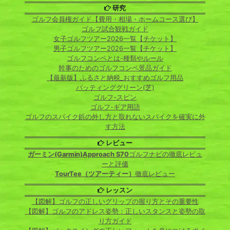
研究
ゴルフ会員権ガイド【費用・相場・ホームコース選び】
ゴルフ試合観戦ガイド
女子ゴルフツアー2026一覧【チケット】
男子ゴルフツアー2026一覧【チケット】
ゴルフコンペとは-種類やルール
幹事のためのゴルフコンペ景品ガイド
【最新版】ふるさと納税_おすすめゴルフ用品
パッティンググリーン(芝)
ゴルフ-スピン
ゴルフ-ギア用語
ゴルフのスパイク鋲の外し方と取れないスパイクを確実に外
す方法
レビュー
ガーミン(Garmin)Approach S70
ゴルフナビの徹底レビュ
ーと評価
TourTee（ツアーティー）
徹底レビュー
レッスン
【図解】ゴルフの正しいグリップの握り方とその重要性
【図解】ゴルフのアドレス姿勢：正しいスタンスと姿勢の取
り方ガイド