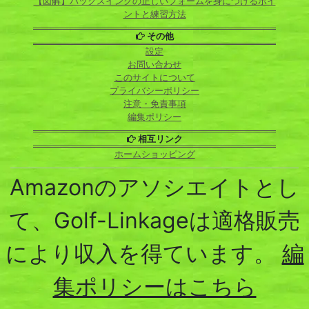
【図解】バックスイングの正しいフォームを身につけるポイ
ントと練習方法
その他
設定
お問い合わせ
このサイトについて
プライバシーポリシー
注意・免責事項
編集ポリシー
相互リンク
ホームショッピング
Amazonのアソシエイトとし
て、Golf-Linkageは適格販売
により収入を得ています。
編
集ポリシーはこちら