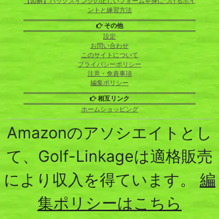
【図解】バックスイングの正しいフォームを身につけるポイ
ントと練習方法
その他
設定
お問い合わせ
このサイトについて
プライバシーポリシー
注意・免責事項
編集ポリシー
相互リンク
ホームショッピング
Amazonのアソシエイトとし
て、Golf-Linkageは適格販売
により収入を得ています。
編
集ポリシーはこちら