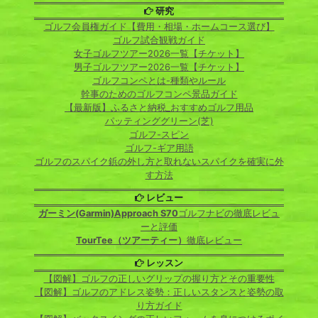
研究
ゴルフ会員権ガイド【費用・相場・ホームコース選び】
ゴルフ試合観戦ガイド
女子ゴルフツアー2026一覧【チケット】
男子ゴルフツアー2026一覧【チケット】
ゴルフコンペとは-種類やルール
幹事のためのゴルフコンペ景品ガイド
【最新版】ふるさと納税_おすすめゴルフ用品
パッティンググリーン(芝)
ゴルフ-スピン
ゴルフ-ギア用語
ゴルフのスパイク鋲の外し方と取れないスパイクを確実に外
す方法
レビュー
ガーミン(Garmin)Approach S70
ゴルフナビの徹底レビュ
ーと評価
TourTee（ツアーティー）
徹底レビュー
レッスン
【図解】ゴルフの正しいグリップの握り方とその重要性
【図解】ゴルフのアドレス姿勢：正しいスタンスと姿勢の取
り方ガイド