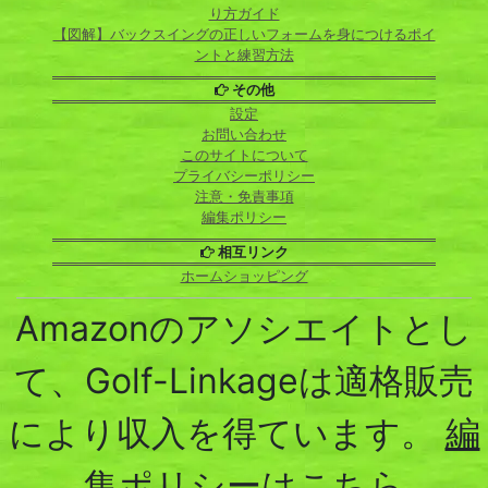
り方ガイド
【図解】バックスイングの正しいフォームを身につけるポイ
ントと練習方法
その他
設定
お問い合わせ
このサイトについて
プライバシーポリシー
注意・免責事項
編集ポリシー
相互リンク
ホームショッピング
Amazonのアソシエイトとし
て、Golf-Linkageは適格販売
により収入を得ています。
編
集ポリシーはこちら