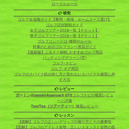
ローカルルール
研究
ゴルフ会員権ガイド【費用・相場・ホームコース選び】
ゴルフ試合観戦ガイド
女子ゴルフツアー2026一覧【チケット】
男子ゴルフツアー2026一覧【チケット】
ゴルフコンペとは-種類やルール
幹事のためのゴルフコンペ景品ガイド
【最新版】ふるさと納税_おすすめゴルフ用品
パッティンググリーン(芝)
ゴルフ-スピン
ゴルフ-ギア用語
ゴルフのスパイク鋲の外し方と取れないスパイクを確実に外
す方法
レビュー
ガーミン(Garmin)Approach S70
ゴルフナビの徹底レビュ
ーと評価
TourTee（ツアーティー）
徹底レビュー
レッスン
【図解】ゴルフの正しいグリップの握り方とその重要性
【図解】ゴルフのアドレス姿勢：正しいスタンスと姿勢の取