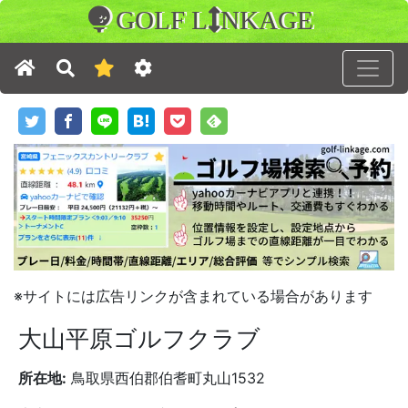
GOLF L
NKAGE
※サイトには広告リンクが含まれている場合があります
大山平原ゴルフクラブ
所在地:
鳥取県西伯郡伯耆町丸山1532