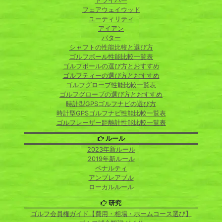
ドライバー
フェアウェイウッド
ユーティリティ
アイアン
パター
シャフトの性能比較と選び方
ゴルフボール性能比較一覧表
ゴルフボールの選び方とおすすめ
ゴルフティーの選び方とおすすめ
ゴルフグローブ性能比較一覧表
ゴルフグローブの選び方とおすすめ
時計型GPSゴルフナビの選び方
時計型GPSゴルフナビ性能比較一覧表
ゴルフレーザー距離計性能比較一覧表
ルール
2023年新ルール
2019年新ルール
ペナルティ
アンプレアブル
ローカルルール
研究
ゴルフ会員権ガイド【費用・相場・ホームコース選び】