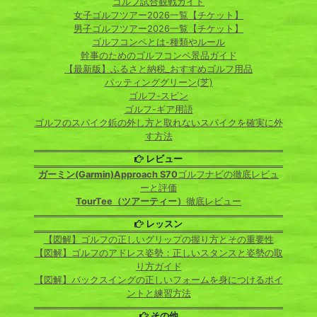
ゴルフ試合観戦ガイド
女子ゴルフツアー2026一覧【チケット】
男子ゴルフツアー2026一覧【チケット】
ゴルフコンペとは-種類やルール
幹事のためのゴルフコンペ景品ガイド
【最新版】ふるさと納税_おすすめゴルフ用品
パッティンググリーン(芝)
ゴルフ-スピン
ゴルフ-ギア用語
ゴルフのスパイク鋲の外し方と取れないスパイクを確実に外
す方法
レビュー
ガーミン(Garmin)Approach S70
ゴルフナビの徹底レビュ
ーと評価
TourTee（ツアーティー）
徹底レビュー
レッスン
【図解】ゴルフの正しいグリップの握り方とその重要性
【図解】ゴルフのアドレス姿勢：正しいスタンスと姿勢の取
り方ガイド
【図解】バックスイングの正しいフォームを身につけるポイ
ントと練習方法
その他