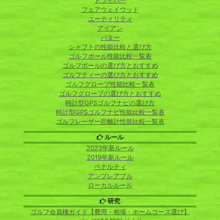
ドライバー
フェアウェイウッド
ユーティリティ
アイアン
パター
シャフトの性能比較と選び方
ゴルフボール性能比較一覧表
ゴルフボールの選び方とおすすめ
ゴルフティーの選び方とおすすめ
ゴルフグローブ性能比較一覧表
ゴルフグローブの選び方とおすすめ
時計型GPSゴルフナビの選び方
時計型GPSゴルフナビ性能比較一覧表
ゴルフレーザー距離計性能比較一覧表
ルール
2023年新ルール
2019年新ルール
ペナルティ
アンプレアブル
ローカルルール
研究
ゴルフ会員権ガイド【費用・相場・ホームコース選び】