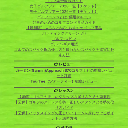
ゴルフ試合観戦ガイド
女子ゴルフツアー2026一覧【チケット】
男子ゴルフツアー2026一覧【チケット】
ゴルフコンペとは-種類やルール
幹事のためのゴルフコンペ景品ガイド
【最新版】ふるさと納税_おすすめゴルフ用品
パッティンググリーン(芝)
ゴルフ-スピン
ゴルフ-ギア用語
ゴルフのスパイク鋲の外し方と取れないスパイクを確実に外
す方法
レビュー
ガーミン(Garmin)Approach S70
ゴルフナビの徹底レビュ
ーと評価
TourTee（ツアーティー）
徹底レビュー
レッスン
【図解】ゴルフの正しいグリップの握り方とその重要性
【図解】ゴルフのアドレス姿勢：正しいスタンスと姿勢の取
り方ガイド
【図解】バックスイングの正しいフォームを身につけるポイ
ントと練習方法
その他