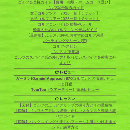
ゴルフ会員権ガイド【費用・相場・ホームコース選び】
ゴルフ試合観戦ガイド
女子ゴルフツアー2026一覧【チケット】
男子ゴルフツアー2026一覧【チケット】
ゴルフコンペとは-種類やルール
幹事のためのゴルフコンペ景品ガイド
【最新版】ふるさと納税_おすすめゴルフ用品
パッティンググリーン(芝)
ゴルフ-スピン
ゴルフ-ギア用語
ゴルフのスパイク鋲の外し方と取れないスパイクを確実に外
す方法
レビュー
ガーミン(Garmin)Approach S70
ゴルフナビの徹底レビュ
ーと評価
TourTee（ツアーティー）
徹底レビュー
レッスン
【図解】ゴルフの正しいグリップの握り方とその重要性
【図解】ゴルフのアドレス姿勢：正しいスタンスと姿勢の取
り方ガイド
【図解】バックスイングの正しいフォームを身につけるポイ
ントと練習方法