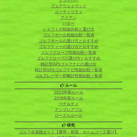
ドライバー
フェアウェイウッド
ユーティリティ
アイアン
パター
シャフトの性能比較と選び方
ゴルフボール性能比較一覧表
ゴルフボールの選び方とおすすめ
ゴルフティーの選び方とおすすめ
ゴルフグローブ性能比較一覧表
ゴルフグローブの選び方とおすすめ
時計型GPSゴルフナビの選び方
時計型GPSゴルフナビ性能比較一覧表
ゴルフレーザー距離計性能比較一覧表
ルール
2023年新ルール
2019年新ルール
ペナルティ
アンプレアブル
ローカルルール
研究
ゴルフ会員権ガイド【費用・相場・ホームコース選び】