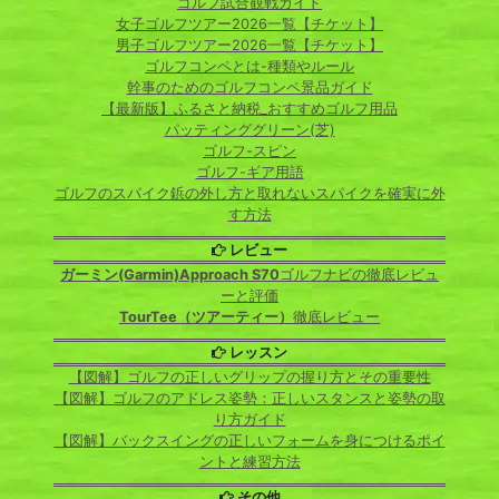
ゴルフ試合観戦ガイド
女子ゴルフツアー2026一覧【チケット】
男子ゴルフツアー2026一覧【チケット】
ゴルフコンペとは-種類やルール
幹事のためのゴルフコンペ景品ガイド
【最新版】ふるさと納税_おすすめゴルフ用品
パッティンググリーン(芝)
ゴルフ-スピン
ゴルフ-ギア用語
ゴルフのスパイク鋲の外し方と取れないスパイクを確実に外
す方法
レビュー
ガーミン(Garmin)Approach S70
ゴルフナビの徹底レビュ
ーと評価
TourTee（ツアーティー）
徹底レビュー
レッスン
【図解】ゴルフの正しいグリップの握り方とその重要性
【図解】ゴルフのアドレス姿勢：正しいスタンスと姿勢の取
り方ガイド
【図解】バックスイングの正しいフォームを身につけるポイ
ントと練習方法
その他