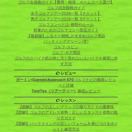
ゴルフ会員権ガイド【費用・相場・ホームコース選び】
ゴルフ試合観戦ガイド
女子ゴルフツアー2026一覧【チケット】
男子ゴルフツアー2026一覧【チケット】
ゴルフコンペとは-種類やルール
幹事のためのゴルフコンペ景品ガイド
【最新版】ふるさと納税_おすすめゴルフ用品
パッティンググリーン(芝)
ゴルフ-スピン
ゴルフ-ギア用語
ゴルフのスパイク鋲の外し方と取れないスパイクを確実に外
す方法
レビュー
ガーミン(Garmin)Approach S70
ゴルフナビの徹底レビュ
ーと評価
TourTee（ツアーティー）
徹底レビュー
レッスン
【図解】ゴルフの正しいグリップの握り方とその重要性
【図解】ゴルフのアドレス姿勢：正しいスタンスと姿勢の取
り方ガイド
【図解】バックスイングの正しいフォームを身につけるポイ
ントと練習方法