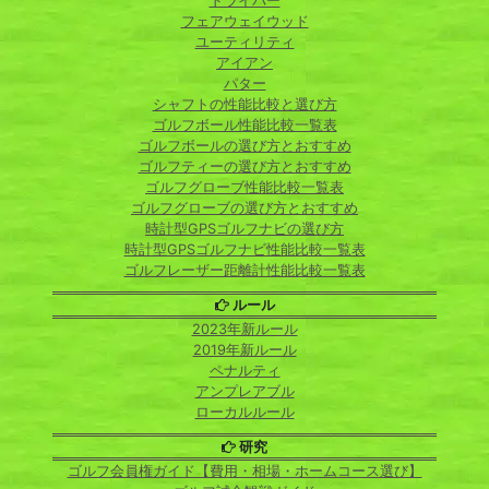
ドライバー
フェアウェイウッド
ユーティリティ
アイアン
パター
シャフトの性能比較と選び方
ゴルフボール性能比較一覧表
ゴルフボールの選び方とおすすめ
ゴルフティーの選び方とおすすめ
ゴルフグローブ性能比較一覧表
ゴルフグローブの選び方とおすすめ
時計型GPSゴルフナビの選び方
時計型GPSゴルフナビ性能比較一覧表
ゴルフレーザー距離計性能比較一覧表
ルール
2023年新ルール
2019年新ルール
ペナルティ
アンプレアブル
ローカルルール
研究
ゴルフ会員権ガイド【費用・相場・ホームコース選び】