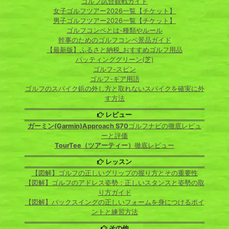
ゴルフ試合観戦ガイド
女子ゴルフツアー2026一覧【チケット】
男子ゴルフツアー2026一覧【チケット】
ゴルフコンペとは-種類やルール
幹事のためのゴルフコンペ景品ガイド
【最新版】ふるさと納税_おすすめゴルフ用品
パッティンググリーン(芝)
ゴルフ-スピン
ゴルフ-ギア用語
ゴルフのスパイク鋲の外し方と取れないスパイクを確実に外
す方法
レビュー
ガーミン(Garmin)Approach S70
ゴルフナビの徹底レビュ
ーと評価
TourTee（ツアーティー）
徹底レビュー
レッスン
【図解】ゴルフの正しいグリップの握り方とその重要性
【図解】ゴルフのアドレス姿勢：正しいスタンスと姿勢の取
り方ガイド
【図解】バックスイングの正しいフォームを身につけるポイ
ントと練習方法
その他