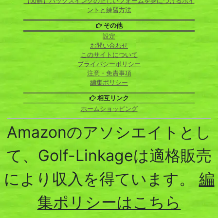
【図解】バックスイングの正しいフォームを身につけるポイ
ントと練習方法
その他
設定
お問い合わせ
このサイトについて
プライバシーポリシー
注意・免責事項
編集ポリシー
相互リンク
ホームショッピング
Amazonのアソシエイトとし
て、Golf-Linkageは適格販売
により収入を得ています。
編
集ポリシーはこちら