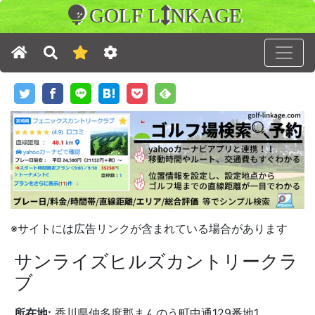
GOLF L
NKAGE
※サイトには広告リンクが含まれている場合があります
サンライズヒルズカントリークラ
ブ
所在地:
香川県仲多度郡まんのう町中通129番地1