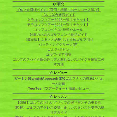
研究
ゴルフ会員権ガイド【費用・相場・ホームコース選び】
ゴルフ試合観戦ガイド
女子ゴルフツアー2026一覧【チケット】
男子ゴルフツアー2026一覧【チケット】
ゴルフコンペとは-種類やルール
幹事のためのゴルフコンペ景品ガイド
【最新版】ふるさと納税_おすすめゴルフ用品
パッティンググリーン(芝)
ゴルフ-スピン
ゴルフ-ギア用語
ゴルフのスパイク鋲の外し方と取れないスパイクを確実に外
す方法
レビュー
ガーミン(Garmin)Approach S70
ゴルフナビの徹底レビュ
ーと評価
TourTee（ツアーティー）
徹底レビュー
レッスン
【図解】ゴルフの正しいグリップの握り方とその重要性
【図解】ゴルフのアドレス姿勢：正しいスタンスと姿勢の取
り方ガイド