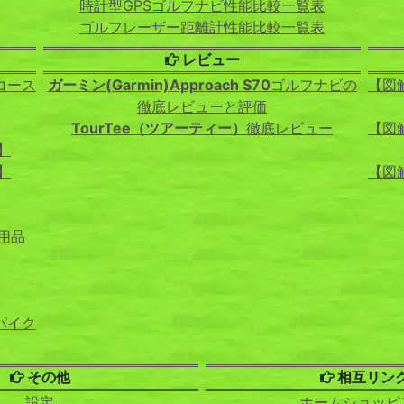
時計型GPSゴルフナビ性能比較一覧表
ゴルフレーザー距離計性能比較一覧表
レビュー
コース
ガーミン(Garmin)Approach S70
ゴルフナビの
【図
徹底レビューと評価
TourTee（ツアーティー）
徹底レビュー
【図
】
】
【図
用品
パイク
その他
相互リン
設定
ホームショッピ