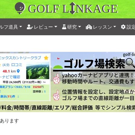
GOLF L
NKAGE
ルフ道具
レビュー
研究
レッスン
設
あります