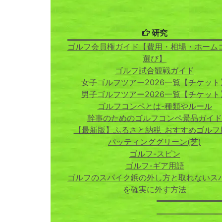
研究
ゴルフ会員権ガイド【費用・相場・ホーム
選び】
ゴルフ試合観戦ガイド
女子ゴルフツアー2026一覧【チケット
男子ゴルフツアー2026一覧【チケット
ゴルフコンペとは-種類やルール
幹事のためのゴルフコンペ景品ガイド
【最新版】ふるさと納税_おすすめゴルフ
パッティンググリーン(芝)
ゴルフ-スピン
ゴルフ-ギア用語
ゴルフのスパイク鋲の外し方と取れないス
を確実に外す方法