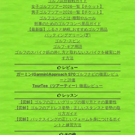
ゴルフ試合観戦ガイド
女子ゴルフツアー2026一覧【チケット】
男子ゴルフツアー2026一覧【チケット】
ゴルフコンペとは-種類やルール
幹事のためのゴルフコンペ景品ガイド
【最新版】ふるさと納税_おすすめゴルフ用品
パッティンググリーン(芝)
ゴルフ-スピン
ゴルフ-ギア用語
ゴルフのスパイク鋲の外し方と取れないスパイクを確実に外
す方法
レビュー
ガーミン(Garmin)Approach S70
ゴルフナビの徹底レビュ
ーと評価
TourTee（ツアーティー）
徹底レビュー
レッスン
【図解】ゴルフの正しいグリップの握り方とその重要性
【図解】ゴルフのアドレス姿勢：正しいスタンスと姿勢の取
り方ガイド
【図解】バックスイングの正しいフォームを身につけるポイ
ントと練習方法
その他