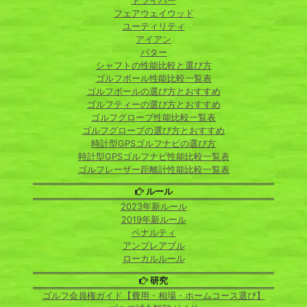
ドライバー
フェアウェイウッド
ユーティリティ
アイアン
パター
シャフトの性能比較と選び方
ゴルフボール性能比較一覧表
ゴルフボールの選び方とおすすめ
ゴルフティーの選び方とおすすめ
ゴルフグローブ性能比較一覧表
ゴルフグローブの選び方とおすすめ
時計型GPSゴルフナビの選び方
時計型GPSゴルフナビ性能比較一覧表
ゴルフレーザー距離計性能比較一覧表
ルール
2023年新ルール
2019年新ルール
ペナルティ
アンプレアブル
ローカルルール
研究
ゴルフ会員権ガイド【費用・相場・ホームコース選び】