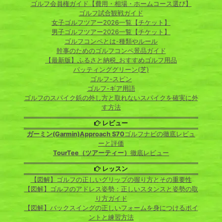
ゴルフ会員権ガイド【費用・相場・ホームコース選び】
ゴルフ試合観戦ガイド
女子ゴルフツアー2026一覧【チケット】
男子ゴルフツアー2026一覧【チケット】
ゴルフコンペとは-種類やルール
幹事のためのゴルフコンペ景品ガイド
【最新版】ふるさと納税_おすすめゴルフ用品
パッティンググリーン(芝)
ゴルフ-スピン
ゴルフ-ギア用語
ゴルフのスパイク鋲の外し方と取れないスパイクを確実に外
す方法
レビュー
ガーミン(Garmin)Approach S70
ゴルフナビの徹底レビュ
ーと評価
TourTee（ツアーティー）
徹底レビュー
レッスン
【図解】ゴルフの正しいグリップの握り方とその重要性
【図解】ゴルフのアドレス姿勢：正しいスタンスと姿勢の取
り方ガイド
【図解】バックスイングの正しいフォームを身につけるポイ
ントと練習方法