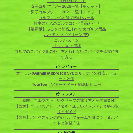
ゴルフ試合観戦ガイド
女子ゴルフツアー2026一覧【チケット】
男子ゴルフツアー2026一覧【チケット】
ゴルフコンペとは-種類やルール
幹事のためのゴルフコンペ景品ガイド
【最新版】ふるさと納税_おすすめゴルフ用品
パッティンググリーン(芝)
ゴルフ-スピン
ゴルフ-ギア用語
ゴルフのスパイク鋲の外し方と取れないスパイクを確実に外
す方法
レビュー
ガーミン(Garmin)Approach S70
ゴルフナビの徹底レビュ
ーと評価
TourTee（ツアーティー）
徹底レビュー
レッスン
【図解】ゴルフの正しいグリップの握り方とその重要性
【図解】ゴルフのアドレス姿勢：正しいスタンスと姿勢の取
り方ガイド
【図解】バックスイングの正しいフォームを身につけるポイ
ントと練習方法
その他