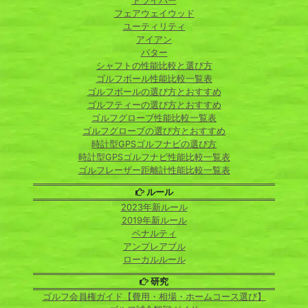
ドライバー
フェアウェイウッド
ユーティリティ
アイアン
パター
シャフトの性能比較と選び方
ゴルフボール性能比較一覧表
ゴルフボールの選び方とおすすめ
ゴルフティーの選び方とおすすめ
ゴルフグローブ性能比較一覧表
ゴルフグローブの選び方とおすすめ
時計型GPSゴルフナビの選び方
時計型GPSゴルフナビ性能比較一覧表
ゴルフレーザー距離計性能比較一覧表
ルール
2023年新ルール
2019年新ルール
ペナルティ
アンプレアブル
ローカルルール
研究
ゴルフ会員権ガイド【費用・相場・ホームコース選び】