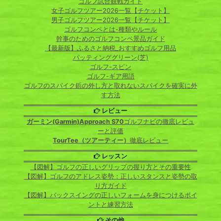
ゴルフ試合観戦ガイド
女子ゴルフツアー2026一覧【チケット】
男子ゴルフツアー2026一覧【チケット】
ゴルフコンペとは-種類やルール
幹事のためのゴルフコンペ景品ガイド
【最新版】ふるさと納税_おすすめゴルフ用品
パッティンググリーン(芝)
ゴルフ-スピン
ゴルフ-ギア用語
ゴルフのスパイク鋲の外し方と取れないスパイクを確実に外
す方法
レビュー
ガーミン(Garmin)Approach S70
ゴルフナビの徹底レビュ
ーと評価
TourTee（ツアーティー）
徹底レビュー
レッスン
【図解】ゴルフの正しいグリップの握り方とその重要性
【図解】ゴルフのアドレス姿勢：正しいスタンスと姿勢の取
り方ガイド
【図解】バックスイングの正しいフォームを身につけるポイ
ントと練習方法
その他