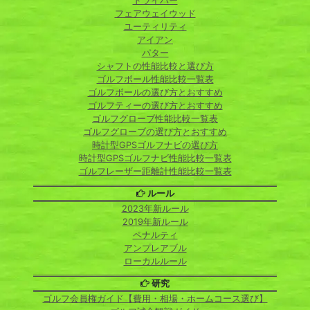
ドライバー
フェアウェイウッド
ユーティリティ
アイアン
パター
シャフトの性能比較と選び方
ゴルフボール性能比較一覧表
ゴルフボールの選び方とおすすめ
ゴルフティーの選び方とおすすめ
ゴルフグローブ性能比較一覧表
ゴルフグローブの選び方とおすすめ
時計型GPSゴルフナビの選び方
時計型GPSゴルフナビ性能比較一覧表
ゴルフレーザー距離計性能比較一覧表
ルール
2023年新ルール
2019年新ルール
ペナルティ
アンプレアブル
ローカルルール
研究
ゴルフ会員権ガイド【費用・相場・ホームコース選び】