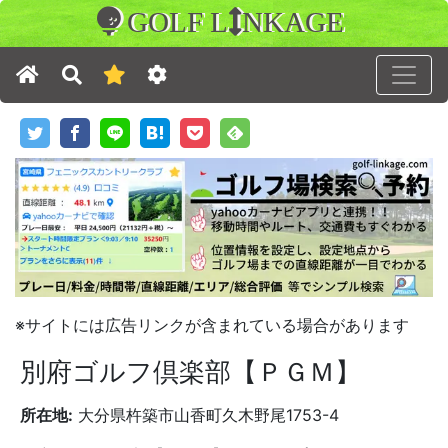
GOLF L
NKAGE
※サイトには広告リンクが含まれている場合があります
別府ゴルフ倶楽部【ＰＧＭ】
所在地:
大分県杵築市山香町久木野尾1753-4