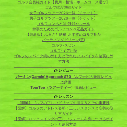
ゴルフ会員権ガイド【費用・相場・ホームコース選び】
ゴルフ試合観戦ガイド
女子ゴルフツアー2026一覧【チケット】
男子ゴルフツアー2026一覧【チケット】
ゴルフコンペとは-種類やルール
幹事のためのゴルフコンペ景品ガイド
【最新版】ふるさと納税_おすすめゴルフ用品
パッティンググリーン(芝)
ゴルフ-スピン
ゴルフ-ギア用語
ゴルフのスパイク鋲の外し方と取れないスパイクを確実に外
す方法
レビュー
ガーミン(Garmin)Approach S70
ゴルフナビの徹底レビュ
ーと評価
TourTee（ツアーティー）
徹底レビュー
レッスン
【図解】ゴルフの正しいグリップの握り方とその重要性
【図解】ゴルフのアドレス姿勢：正しいスタンスと姿勢の取
り方ガイド
【図解】バックスイングの正しいフォームを身につけるポイ
ントと練習方法