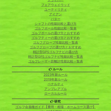
ドライバー
フェアウェイウッド
ユーティリティ
アイアン
パター
シャフトの性能比較と選び方
ゴルフボール性能比較一覧表
ゴルフボールの選び方とおすすめ
ゴルフティーの選び方とおすすめ
ゴルフグローブ性能比較一覧表
ゴルフグローブの選び方とおすすめ
時計型GPSゴルフナビの選び方
時計型GPSゴルフナビ性能比較一覧表
ゴルフレーザー距離計性能比較一覧表
ルール
2023年新ルール
2019年新ルール
ペナルティ
アンプレアブル
ローカルルール
研究
ゴルフ会員権ガイド【費用・相場・ホームコース選び】