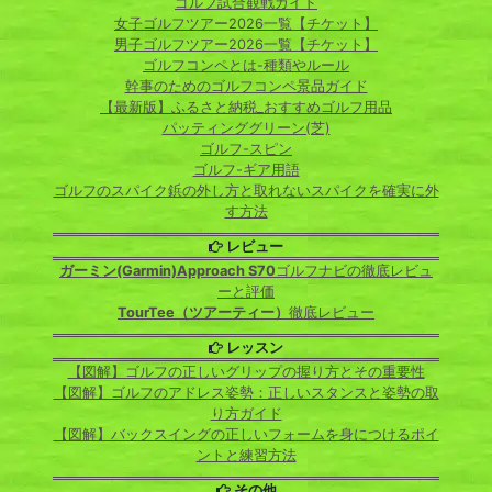
ゴルフ試合観戦ガイド
女子ゴルフツアー2026一覧【チケット】
男子ゴルフツアー2026一覧【チケット】
ゴルフコンペとは-種類やルール
幹事のためのゴルフコンペ景品ガイド
【最新版】ふるさと納税_おすすめゴルフ用品
パッティンググリーン(芝)
ゴルフ-スピン
ゴルフ-ギア用語
ゴルフのスパイク鋲の外し方と取れないスパイクを確実に外
す方法
レビュー
ガーミン(Garmin)Approach S70
ゴルフナビの徹底レビュ
ーと評価
TourTee（ツアーティー）
徹底レビュー
レッスン
【図解】ゴルフの正しいグリップの握り方とその重要性
【図解】ゴルフのアドレス姿勢：正しいスタンスと姿勢の取
り方ガイド
【図解】バックスイングの正しいフォームを身につけるポイ
ントと練習方法
その他