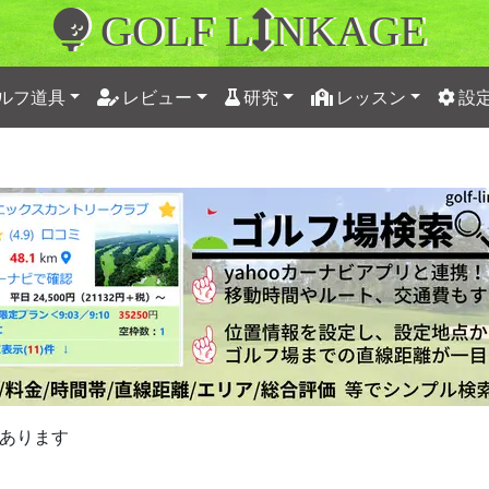
GOLF L
NKAGE
ルフ道具
レビュー
研究
レッスン
設
あります