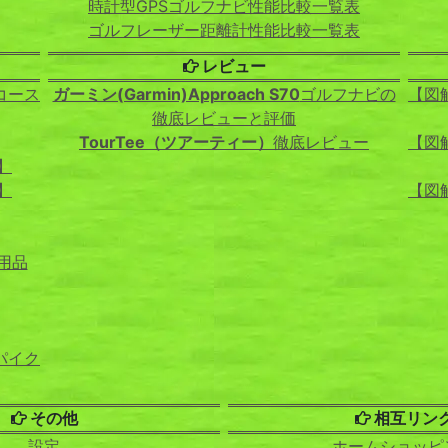
時計型GPSゴルフナビ性能比較一覧表
ゴルフレーザー距離計性能比較一覧表
レビュー
コース
ガーミン(Garmin)Approach S70
ゴルフナビの
【図
徹底レビューと評価
TourTee（ツアーティー）
徹底レビュー
【図
】
】
【図
用品
パイク
その他
相互リン
設定
ホームショッピ