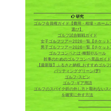
研究
ゴルフ会員権ガイド【費用・相場・ホーム
選び】
ゴルフ試合観戦ガイド
女子ゴルフツアー2026一覧【チケット
男子ゴルフツアー2026一覧【チケット
ゴルフコンペとは-種類やルール
幹事のためのゴルフコンペ景品ガイド
【最新版】ふるさと納税_おすすめゴルフ
パッティンググリーン(芝)
ゴルフ-スピン
ゴルフ-ギア用語
ゴルフのスパイク鋲の外し方と取れないス
を確実に外す方法