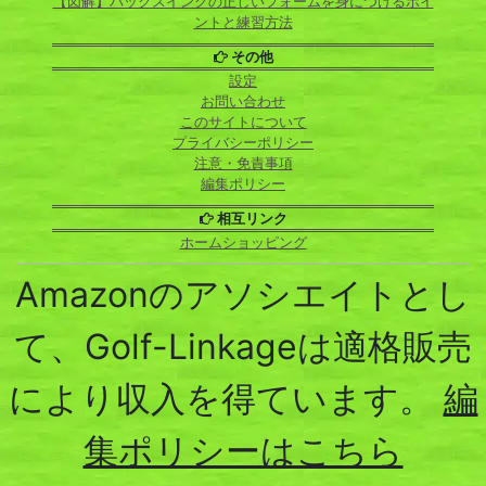
【図解】バックスイングの正しいフォームを身につけるポイ
ントと練習方法
その他
設定
お問い合わせ
このサイトについて
プライバシーポリシー
注意・免責事項
編集ポリシー
相互リンク
ホームショッピング
Amazonのアソシエイトとし
て、Golf-Linkageは適格販売
により収入を得ています。
編
集ポリシーはこちら