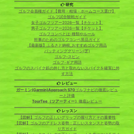
研究
ゴルフ会員権ガイド【費用・相場・ホームコース選び】
ゴルフ試合観戦ガイド
女子ゴルフツアー2026一覧【チケット】
男子ゴルフツアー2026一覧【チケット】
ゴルフコンペとは-種類やルール
幹事のためのゴルフコンペ景品ガイド
【最新版】ふるさと納税_おすすめゴルフ用品
パッティンググリーン(芝)
ゴルフ-スピン
ゴルフ-ギア用語
ゴルフのスパイク鋲の外し方と取れないスパイクを確実に外
す方法
レビュー
ガーミン(Garmin)Approach S70
ゴルフナビの徹底レビュ
ーと評価
TourTee（ツアーティー）
徹底レビュー
レッスン
【図解】ゴルフの正しいグリップの握り方とその重要性
【図解】ゴルフのアドレス姿勢：正しいスタンスと姿勢の取
り方ガイド