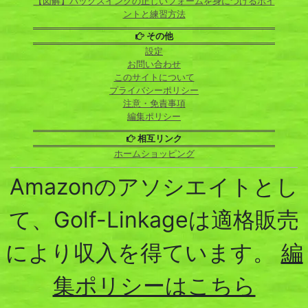
【図解】バックスイングの正しいフォームを身につけるポイ
ントと練習方法
その他
設定
お問い合わせ
このサイトについて
プライバシーポリシー
注意・免責事項
編集ポリシー
相互リンク
ホームショッピング
Amazonのアソシエイトとし
て、Golf-Linkageは適格販売
により収入を得ています。
編
集ポリシーはこちら