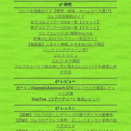
研究
ゴルフ会員権ガイド【費用・相場・ホームコース選び】
ゴルフ試合観戦ガイド
女子ゴルフツアー2026一覧【チケット】
男子ゴルフツアー2026一覧【チケット】
ゴルフコンペとは-種類やルール
幹事のためのゴルフコンペ景品ガイド
【最新版】ふるさと納税_おすすめゴルフ用品
パッティンググリーン(芝)
ゴルフ-スピン
ゴルフ-ギア用語
ゴルフのスパイク鋲の外し方と取れないスパイクを確実に外
す方法
レビュー
ガーミン(Garmin)Approach S70
ゴルフナビの徹底レビュ
ーと評価
TourTee（ツアーティー）
徹底レビュー
レッスン
【図解】ゴルフの正しいグリップの握り方とその重要性
【図解】ゴルフのアドレス姿勢：正しいスタンスと姿勢の取
り方ガイド