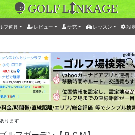
GOLF L
NKAGE
ルフ道具
レビュー
研究
レッスン
設
あります
ゴルフガーデン【ＰＧＭ】