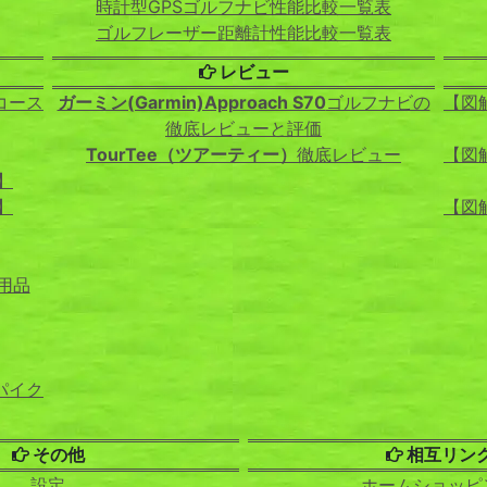
時計型GPSゴルフナビ性能比較一覧表
ゴルフレーザー距離計性能比較一覧表
レビュー
コース
ガーミン(Garmin)Approach S70
ゴルフナビの
【図
徹底レビューと評価
TourTee（ツアーティー）
徹底レビュー
【図
】
】
【図
用品
パイク
その他
相互リン
設定
ホームショッピ