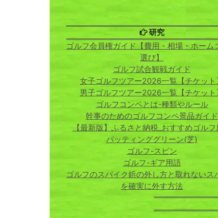
研究
ゴルフ会員権ガイド【費用・相場・ホーム
選び】
ゴルフ試合観戦ガイド
女子ゴルフツアー2026一覧【チケット
男子ゴルフツアー2026一覧【チケット
ゴルフコンペとは-種類やルール
幹事のためのゴルフコンペ景品ガイド
【最新版】ふるさと納税_おすすめゴルフ
パッティンググリーン(芝)
ゴルフ-スピン
ゴルフ-ギア用語
ゴルフのスパイク鋲の外し方と取れないス
を確実に外す方法